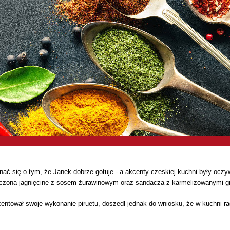
nać się o tym, że Janek dobrze gotuje - a akcenty czeskiej kuchni były ocz
czoną jagnięcinę z sosem żurawinowym oraz sandacza z karmelizowanymi g
entował swoje wykonanie piruetu, doszedł jednak do wniosku, że w kuchni ra