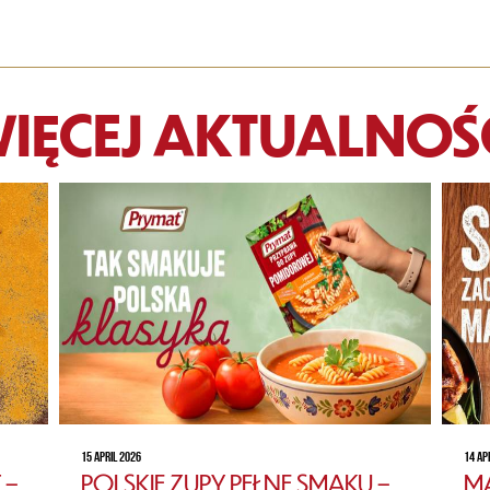
IĘCEJ AKTUALNOŚ
15 APRIL 2026
14 AP
 –
POLSKIE ZUPY PEŁNE SMAKU –
MA