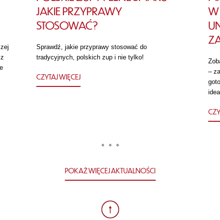
JAKIE PRZYPRAWY
W 
STOSOWAĆ?
U
Z
zej
Sprawdź, jakie przyprawy stosować do
 z
tradycyjnych, polskich zup i nie tylko!
Zob
e
– za
CZYTAJ WIĘCEJ
got
idea
CZY
POKAŻ WIĘCEJ AKTUALNOŚCI