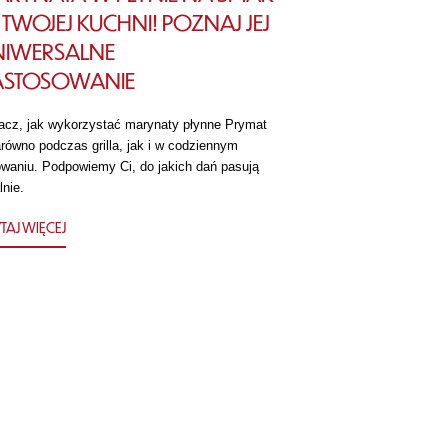
TWOJEJ KUCHNI! POZNAJ JEJ
NIWERSALNE
ASTOSOWANIE
acz, jak wykorzystać marynaty płynne Prymat
równo podczas grilla, jak i w codziennym
owaniu. Podpowiemy Ci, do jakich dań pasują
lnie.
TAJ WIĘCEJ