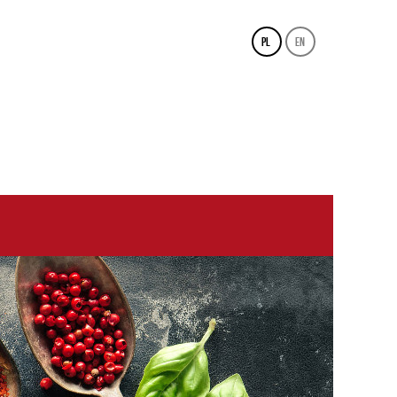
pl
en