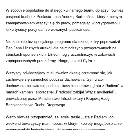
W sobotnie popołudnie do stałego kulinarnego teamu dołączył również
pasjonat kuchni z Podlasia - pan Andrzej Bartmański, który z pełnym
zaangażowaniem włączył się do pracy, pomagając w przygotowaniu
kilku tysięcy porcji dań serwowanych publiczności.
Nie zabrakło też specjalnego programu dla dzieci, który poprowadził
Pan Japa i licznych atrakcji dla najmłodszych przygotowanych na
stoiskach sponsorskich. Dzieci mogły uczestniczyć w zabawach
zaproponowanych przez firmy: Norge, Lazur i Cyfra +.
Wszyscy odwiedzający mieli również okazję przekonać się, jak
zachowuje się samochód podczas dachowania. Symulator
dachowania pojawia się podczas trasy koncertowej „Lata z Radiem" w
ramach kampanii społecznej „Prędkość zabija! Włącz myślenie!",
prowadzonej przez Ministerstwo Infrastruktury i Krajową Radę
Bezpieczeństwa Ruchu Drogowego.
Warto również przypomnieć, że letniej trasie „Lata z Radiem" co
weekend towarzyszy mammobus, w którym kobiety mogą bezpłatnie
przeprowadzić badania piersi, do czego gorąco zachęcamy.