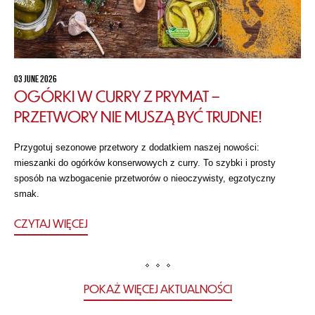
03 JUNE 2026
OGÓRKI W CURRY Z PRYMAT –
PRZETWORY NIE MUSZĄ BYĆ TRUDNE!
Przygotuj sezonowe przetwory z dodatkiem naszej nowości:
mieszanki do ogórków konserwowych z curry. To szybki i prosty
sposób na wzbogacenie przetworów o nieoczywisty, egzotyczny
smak.
CZYTAJ WIĘCEJ
POKAŻ WIĘCEJ AKTUALNOŚCI