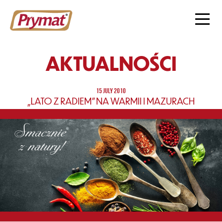
AKTUALNOŚCI
15 JULY 2010
„LATO Z RADIEM” NA WARMII I MAZURACH