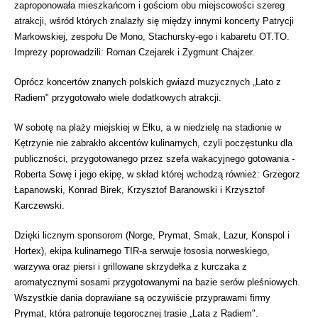
zaproponowała mieszkańcom i gościom obu miejscowości szereg
atrakcji, wśród których znalazły się między innymi koncerty Patrycji
Markowskiej, zespołu De Mono, Stachursky-ego i kabaretu OT.TO.
Imprezy poprowadzili: Roman Czejarek i Zygmunt Chajzer.
Oprócz koncertów znanych polskich gwiazd muzycznych „Lato z
Radiem" przygotowało wiele dodatkowych atrakcji.
W sobotę na plaży miejskiej w Ełku, a w niedzielę na stadionie w
Kętrzynie nie zabrakło akcentów kulinarnych, czyli poczęstunku dla
publiczności, przygotowanego przez szefa wakacyjnego gotowania -
Roberta Sowę i jego ekipę, w skład której wchodzą również: Grzegorz
Łapanowski, Konrad Birek, Krzysztof Baranowski i Krzysztof
Karczewski.
Dzięki licznym sponsorom (Norge, Prymat, Smak, Lazur, Konspol i
Hortex), ekipa kulinarnego TIR-a serwuje łososia norweskiego,
warzywa oraz piersi i grillowane skrzydełka z kurczaka z
aromatycznymi sosami przygotowanymi na bazie serów pleśniowych.
Wszystkie dania doprawiane są oczywiście przyprawami firmy
Prymat, która patronuje tegorocznej trasie „Lata z Radiem".