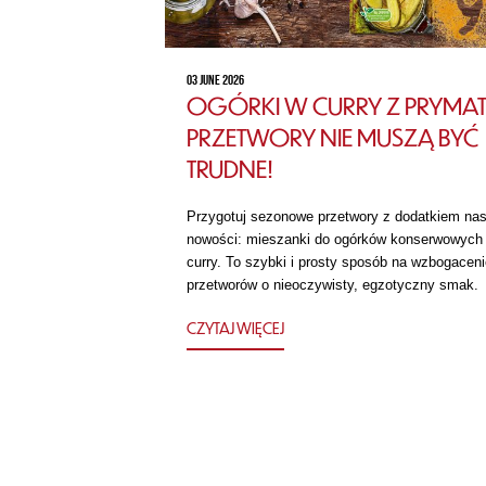
03 JUNE 2026
OGÓRKI W CURRY Z PRYMAT
PRZETWORY NIE MUSZĄ BYĆ
TRUDNE!
Przygotuj sezonowe przetwory z dodatkiem nas
nowości: mieszanki do ogórków konserwowych
curry. To szybki i prosty sposób na wzbogaceni
przetworów o nieoczywisty, egzotyczny smak.
CZYTAJ WIĘCEJ