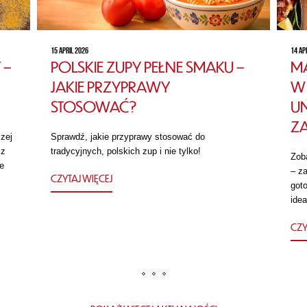
15 APRIL 2026
14 AP
 –
POLSKIE ZUPY PEŁNE SMAKU –
MA
JAKIE PRZYPRAWY
W 
STOSOWAĆ?
U
Z
zej
Sprawdź, jakie przyprawy stosować do
 z
tradycyjnych, polskich zup i nie tylko!
Zob
e
– za
CZYTAJ WIĘCEJ
got
idea
CZY