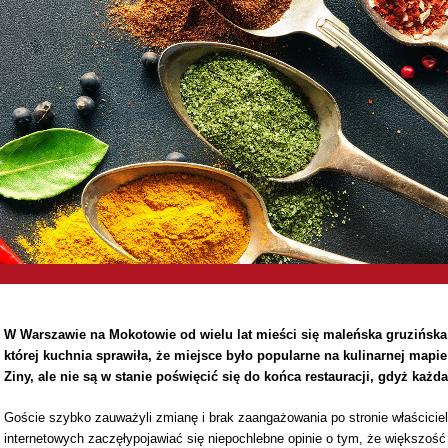
W Warszawie na Mokotowie od wielu lat mieści się maleńska gruzińska re
której kuchnia sprawiła, że miejsce było popularne na kulinarnej mapie 
Ziny, ale nie są w stanie poświęcić się do końca restauracji, gdyż każ
Goście szybko zauważyli zmianę i brak zaangażowania po stronie właściciel
internetowych zaczęłypojawiać się niepochlebne opinie o tym, że większość