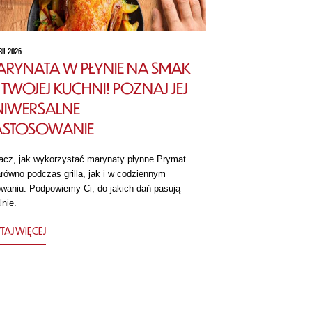
RIL 2026
RYNATA W PŁYNIE NA SMAK
TWOJEJ KUCHNI! POZNAJ JEJ
NIWERSALNE
ASTOSOWANIE
acz, jak wykorzystać marynaty płynne Prymat
równo podczas grilla, jak i w codziennym
owaniu. Podpowiemy Ci, do jakich dań pasują
lnie.
TAJ WIĘCEJ