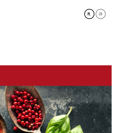
pl
en