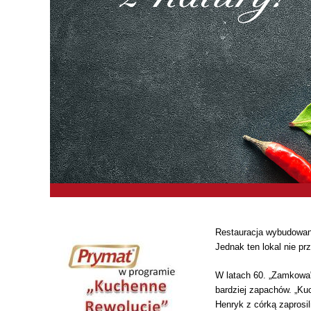
Restauracja wybudowana
Jednak ten lokal nie p
W latach 60. „Zamkowa"
bardziej zapachów. „Kuc
Henryk z córką zaprosi