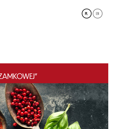
pl
en
 “ZAMKOWEJ”