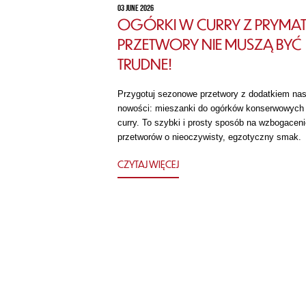
03 JUNE 2026
OGÓRKI W CURRY Z PRYMAT
PRZETWORY NIE MUSZĄ BYĆ
TRUDNE!
Przygotuj sezonowe przetwory z dodatkiem nas
nowości: mieszanki do ogórków konserwowych
curry. To szybki i prosty sposób na wzbogaceni
przetworów o nieoczywisty, egzotyczny smak.
CZYTAJ WIĘCEJ