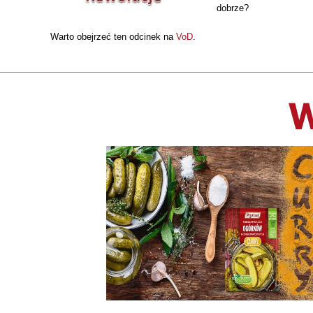
dobrze?
Warto obejrzeć ten odcinek na
VoD
.
W