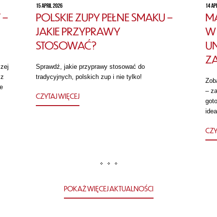
15 APRIL 2026
14 AP
 –
POLSKIE ZUPY PEŁNE SMAKU –
MA
JAKIE PRZYPRAWY
W 
STOSOWAĆ?
U
Z
zej
Sprawdź, jakie przyprawy stosować do
 z
tradycyjnych, polskich zup i nie tylko!
Zob
e
– za
CZYTAJ WIĘCEJ
got
idea
CZY
POKAŻ WIĘCEJ AKTUALNOŚCI