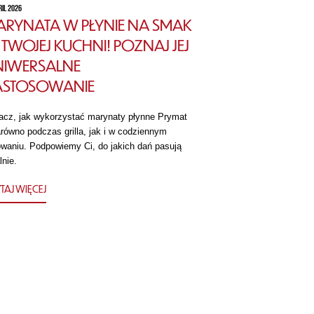
RIL 2026
RYNATA W PŁYNIE NA SMAK
TWOJEJ KUCHNI! POZNAJ JEJ
NIWERSALNE
ASTOSOWANIE
acz, jak wykorzystać marynaty płynne Prymat
równo podczas grilla, jak i w codziennym
owaniu. Podpowiemy Ci, do jakich dań pasują
lnie.
TAJ WIĘCEJ