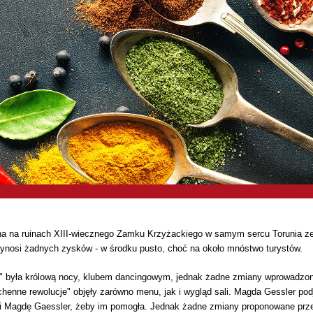
 na ruinach XIII-wiecznego Zamku Krzyżackiego w samym sercu Torunia ze w
rzynosi żadnych zysków - w środku pusto, choć na około mnóstwo turystów.
 była królową nocy, klubem dancingowym, jednak żadne zmiany wprowadzone p
henne rewolucje" objęły zarówno menu, jak i wygląd sali. Magda Gessler podję
li Magdę Gaessler, żeby im pomogła. Jednak żadne zmiany proponowane prze