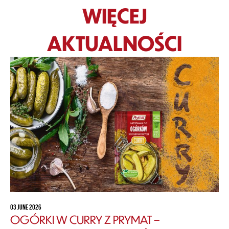
WIĘCEJ
AKTUALNOŚCI
03 JUNE 2026
OGÓRKI W CURRY Z PRYMAT –