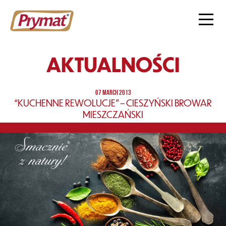
AKTUALNOŚCI
07 MARCH 2013
“KUCHENNE REWOLUCJE” – CIESZYŃSKI BROWAR
MIESZCZAŃSKI