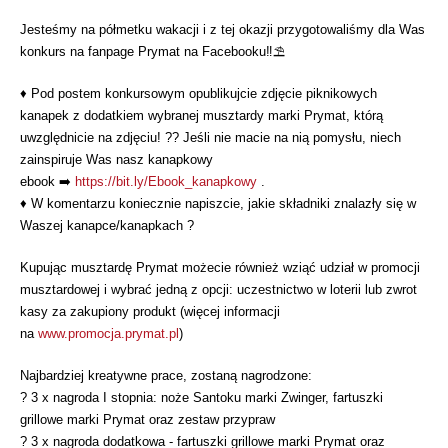
Jesteśmy na półmetku wakacji i z tej okazji przygotowaliśmy dla Was
konkurs na fanpage Prymat na Facebooku
‼️
⛱️
♦️
Pod postem konkursowym opublikujcie zdjęcie piknikowych
kanapek z dodatkiem wybranej musztardy marki Prymat, którą
uwzględnicie na zdjęciu!
?
?
Jeśli nie macie na nią pomysłu, niech
zainspiruje Was nasz kanapkowy
ebook
➡️
https://bit.ly/Ebook_kanapkowy
.
♦️
W komentarzu koniecznie napiszcie, jakie składniki znalazł
y się w
Waszej kanapce/kanapkach
?
Kupując musztardę Prymat możecie również wziąć udział w promocji
musztardowej i wybrać jedną z opcji: uczestnictwo w loterii lub zwrot
kasy za zakupiony produkt (więcej informacji
na
www.promocja.prymat.pl
)
Najbardziej kreatywne prace, zostaną nagrodzone:
?
3 x nagroda I stopnia: noże Santoku marki Zwinger, fartuszki
grillowe marki Prymat oraz zestaw przypraw
?
3 x nagroda dodatkowa - fartuszki grillowe marki Prymat oraz