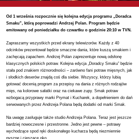
Od 1 września rozpocznie się kolejna edycja programu „Doradca
Smaku”, którą poprowadzi Andrzej Polan. Program będzie
emitowany od poniedziałku do czwartku o godzinie 20:10 w TVN.
Zapraszamy wszystkich przed ekrany telewizorów. Każdy z 40
odcinków prezentował będzie smaczne dania, które kuszą smakiem i
zachęcają zapachem. Andrzej Polan zaprezentuje nową odsłonę
klasycznych polskich potraw. Kolejna edycja „Doradcy Smaku” będzie
stała pod znakiem różnorodności – zarówno fani potraw mięsnych, jak
i słodkich deserów znajdą coś dla siebie. Wszyscy, którzy lubią
gotować docenią program za przepisy na dania z różnych rodzajów
mięs, na kolorowe sałatki oraz na ciekawe zupy. Smak potraw
wzbogacą przyprawy marki Prymat i Kucharek, a dopełnieniem do dań
serwowanych przez Andrzeja Polana będą dodatki od marki Smak.
Na uwagę zasługuje także studio Andrzeja Polana. Teraz jest jeszcze
bardziej nowoczesne i przestronne. Jedno jest pewne – potrawy
wychodzące spod ręki doskonałego kucharza będą niezmiennie
pyszne i cieszące oko.