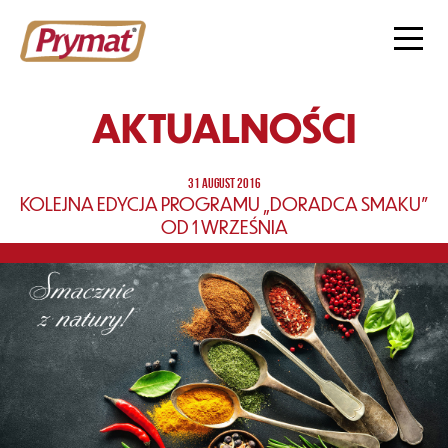
AKTUALNOŚCI
31 AUGUST 2016
KOLEJNA EDYCJA PROGRAMU „DORADCA SMAKU”
OD 1 WRZEŚNIA