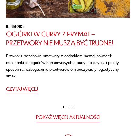
03 JUNE 2026
OGÓRKI W CURRY Z PRYMAT –
PRZETWORY NIE MUSZĄ BYĆ TRUDNE!
Przygotuj sezonowe przetwory z dodatkiem naszej nowości:
mieszanki do ogórków konserwowych z curry. To szybki i prosty
sposób na wzbogacenie przetworów o nieoczywisty, egzotyczny
smak.
CZYTAJ WIĘCEJ
POKAŻ WIĘCEJ AKTUALNOŚCI