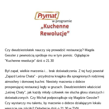
Czy dwudziestolatek nauczy się prowadzić restaurację? Magda
Gessler z pewnością spróbuje mu w tym pomóc. Oglądajcie
"Kuchenne rewolucje" dziś o 21.30
Był zapał, wielkie marzenia i... brak doświadczenia. Z tej fuzji powstał
„Zajazd Leśna Chata" - przydrożna knajpka dla spragnionych rodzinnej
atmosfery i domowej kuchni. Niestety marzenia o dobrze
prosperującej restauracji legły w gruzach. Dwudziestoletni właściciel
„Leśnej Chaty", jak każdy młody człowiek nie słucha głosu starszych i
doświadczonych. Czy Michał podporządkuje się Magdzie Gessler?
Czy wystarczy mu talentu, by marzenie o dobrze działającym lokalu
wreszcie się ziściło? Oglądajcie dziś o 21.30 w TVN.