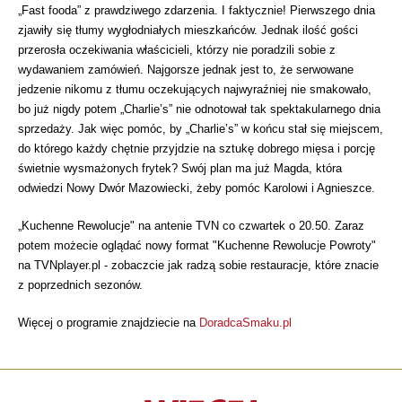
„Fast fooda” z prawdziwego zdarzenia. I faktycznie! Pierwszego dnia
zjawiły się tłumy wygłodniałych mieszkańców. Jednak ilość gości
przerosła oczekiwania właścicieli, którzy nie poradzili sobie z
wydawaniem zamówień. Najgorsze jednak jest to, że serwowane
jedzenie nikomu z tłumu oczekujących najwyraźniej nie smakowało,
bo już nigdy potem „Charlie’s” nie odnotował tak spektakularnego dnia
sprzedaży. Jak więc pomóc, by „Charlie’s” w końcu stał się miejscem,
do którego każdy chętnie przyjdzie na sztukę dobrego mięsa i porcję
świetnie wysmażonych frytek? Swój plan ma już Magda, która
odwiedzi Nowy Dwór Mazowiecki, żeby pomóc Karolowi i Agnieszce.
„Kuchenne Rewolucje" na antenie TVN co czwartek o 20.50. Zaraz
potem możecie oglądać nowy format "Kuchenne Rewolucje Powroty"
na TVNplayer.pl - zobaczcie jak radzą sobie restauracje, które znacie
z poprzednich sezonów.
Więcej o programie znajdziecie na
DoradcaSmaku.pl