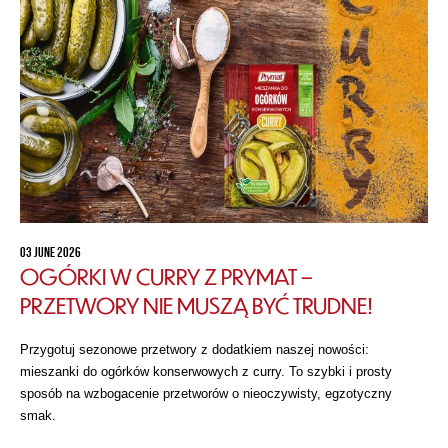
03 JUNE 2026
OGÓRKI W CURRY Z PRYMAT –
PRZETWORY NIE MUSZĄ BYĆ TRUDNE!
Przygotuj sezonowe przetwory z dodatkiem naszej nowości:
mieszanki do ogórków konserwowych z curry. To szybki i prosty
sposób na wzbogacenie przetworów o nieoczywisty, egzotyczny
smak.