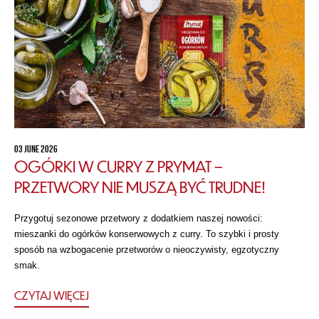
03 JUNE 2026
OGÓRKI W CURRY Z PRYMAT –
PRZETWORY NIE MUSZĄ BYĆ TRUDNE!
Przygotuj sezonowe przetwory z dodatkiem naszej nowości:
mieszanki do ogórków konserwowych z curry. To szybki i prosty
sposób na wzbogacenie przetworów o nieoczywisty, egzotyczny
smak.
CZYTAJ WIĘCEJ