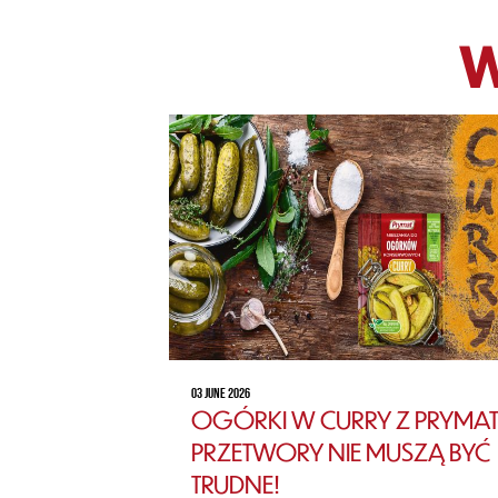
W
03 JUNE 2026
OGÓRKI W CURRY Z PRYMAT
PRZETWORY NIE MUSZĄ BYĆ
TRUDNE!