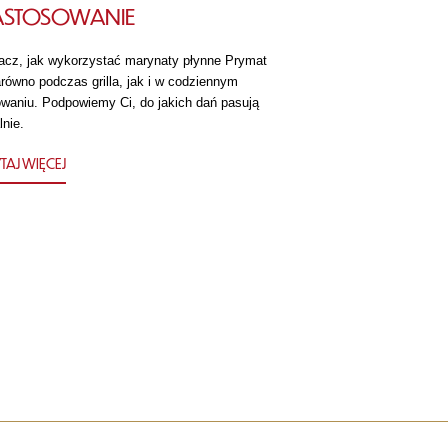
ASTOSOWANIE
acz, jak wykorzystać marynaty płynne Prymat
równo podczas grilla, jak i w codziennym
owaniu. Podpowiemy Ci, do jakich dań pasują
lnie.
TAJ WIĘCEJ