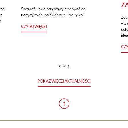
Z
zej
Sprawdź, jakie przyprawy stosować do
 z
tradycyjnych, polskich zup i nie tylko!
Zob
e
– za
CZYTAJ WIĘCEJ
got
idea
CZY
POKAŻ WIĘCEJ AKTUALNOŚCI