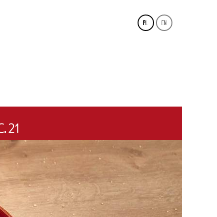
pl
en
. 21