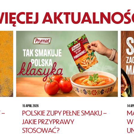
IĘCEJ AKTUALNOŚ
15 APRIL 2026
14 AP
 –
POLSKIE ZUPY PEŁNE SMAKU –
MA
JAKIE PRZYPRAWY
W 
STOSOWAĆ?
U