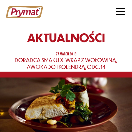
AKTUALNOŚCI
27 MARCH 2019
DORADCA SMAKU X: WRAP Z WOŁOWINĄ,
AWOKADO I KOLENDRĄ, ODC. 14