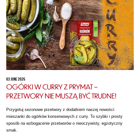
03 JUNE 2026
OGÓRKI W CURRY Z PRYMAT –
PRZETWORY NIE MUSZĄ BYĆ TRUDNE!
Przygotuj sezonowe przetwory z dodatkiem naszej nowości:
mieszanki do ogórków konserwowych z curry. To szybki i prosty
sposób na wzbogacenie przetworów o nieoczywisty, egzotyczny
smak.