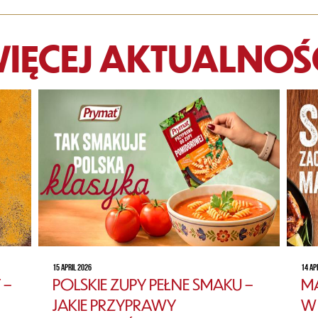
IĘCEJ AKTUALNOŚ
15 APRIL 2026
14 AP
 –
POLSKIE ZUPY PEŁNE SMAKU –
MA
JAKIE PRZYPRAWY
W 