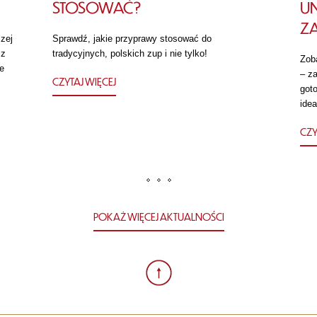
STOSOWAĆ?
U
Z
zej
Sprawdź, jakie przyprawy stosować do
 z
tradycyjnych, polskich zup i nie tylko!
Zob
e
– za
CZYTAJ WIĘCEJ
got
idea
CZY
POKAŻ WIĘCEJ AKTUALNOŚCI