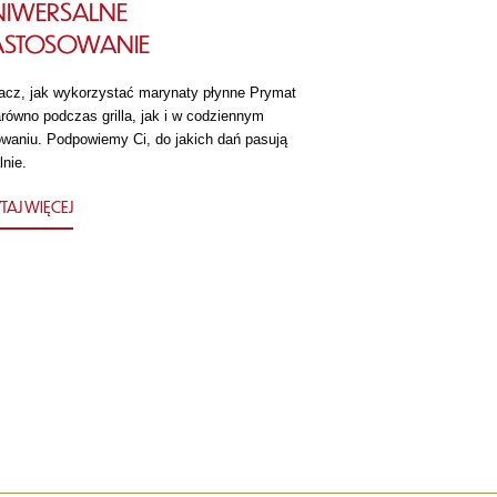
NIWERSALNE
ASTOSOWANIE
acz, jak wykorzystać marynaty płynne Prymat
równo podczas grilla, jak i w codziennym
owaniu. Podpowiemy Ci, do jakich dań pasują
lnie.
TAJ WIĘCEJ