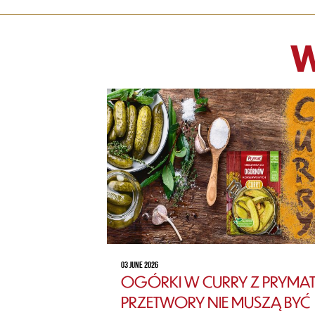
W
03 JUNE 2026
OGÓRKI W CURRY Z PRYMAT
PRZETWORY NIE MUSZĄ BYĆ