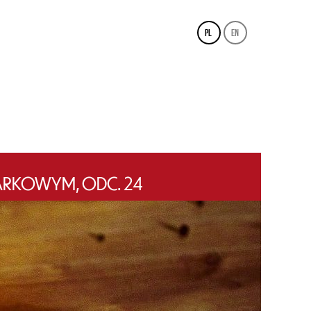
pl
en
ARKOWYM, ODC. 24