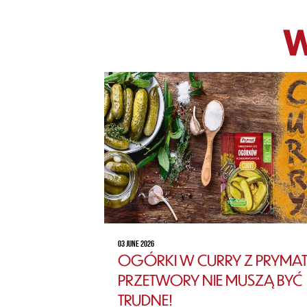
W
03 JUNE 2026
OGÓRKI W CURRY Z PRYMAT
PRZETWORY NIE MUSZĄ BYĆ
TRUDNE!