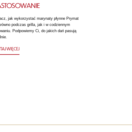
ASTOSOWANIE
acz, jak wykorzystać marynaty płynne Prymat
równo podczas grilla, jak i w codziennym
owaniu. Podpowiemy Ci, do jakich dań pasują
lnie.
TAJ WIĘCEJ