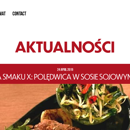
MAT
CONTACT
AKTUALNOŚCI
24 APRIL 2019
SMAKU X: POLĘDWICA W SOSIE SOJOWYM