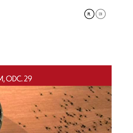
pl
en
, ODC. 29