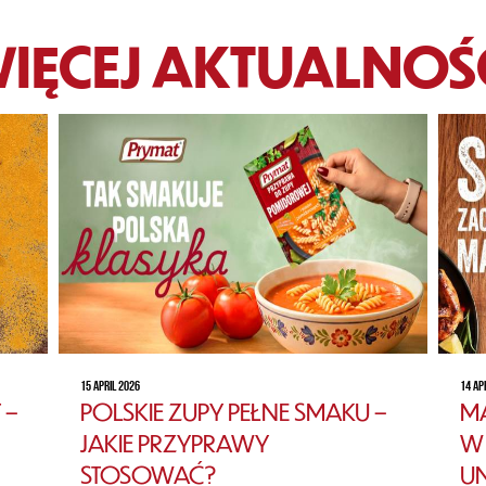
IĘCEJ AKTUALNOŚ
15 APRIL 2026
14 AP
 –
POLSKIE ZUPY PEŁNE SMAKU –
MA
JAKIE PRZYPRAWY
W 
STOSOWAĆ?
U