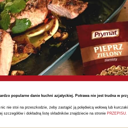
rdzo popularne danie kuchni azjatyckiej. Potrawa nie jest trudna w przy
nic nie stoi na przeszkodzie, żeby zastąpić ją polędwicą wołową lub kurcza
ej szczegółów i dokładną listę składników znajdziecie na stronie
PRZEPISU
.