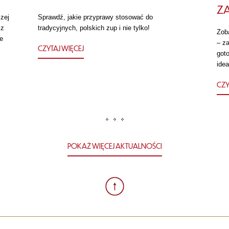
Z
zej
Sprawdź, jakie przyprawy stosować do
 z
tradycyjnych, polskich zup i nie tylko!
Zob
e
– za
CZYTAJ WIĘCEJ
got
idea
CZY
POKAŻ WIĘCEJ AKTUALNOŚCI