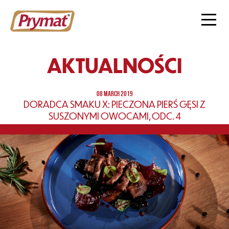
AKTUALNOŚCI
08 MARCH 2019
DORADCA SMAKU X: PIECZONA PIERŚ GĘSI Z
SUSZONYMI OWOCAMI, ODC. 4