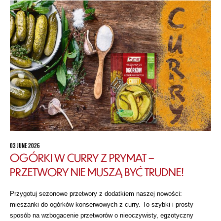
03 JUNE 2026
OGÓRKI W CURRY Z PRYMAT –
PRZETWORY NIE MUSZĄ BYĆ TRUDNE!
Przygotuj sezonowe przetwory z dodatkiem naszej nowości:
mieszanki do ogórków konserwowych z curry. To szybki i prosty
sposób na wzbogacenie przetworów o nieoczywisty, egzotyczny