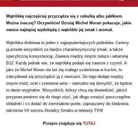
Wątróbkę najczęściej przyrządza się z cebulką albo jabłkiem.
Można inaczej? Oczywiście! Dzisiaj Michel Moran pokazuje, jakie
owoce najlepiej wydobędą z wątróbki jej smak i aromat.
Wątróbka drobiowa to jeden z najpopularniejszych podrobów. Cenimy
ją przede wszystkim za bardzo charakterystyczny smak, a także
specyficzną konsystencję. Zawiera między innymi żelazo i witaminę
B12. Każdy jednak wie, że wątróbkę podaje się zawsze z czymś. A
jako że Michel Moran nie boi się małego szaleństwa w kuchni, to
zdecydował się przyrządzić ją z owocami. Do tego dodaje między
innymi miód, ocet i czerwone wino – nietrudno się domyślić, że będzie
to danie oryginalne. Wszystkich, którzy chcą się dowiedzieć, jakich
przypraw powinno się do niego użyć, jak długo smażyć poszczególne
składniki i co dodać do ziemniaków purée, zapraszamy do śledzenia
odcinków VII sezonu Doradcy Smaku w telewizji TVN!
Przepis znajduje się
TUTAJ