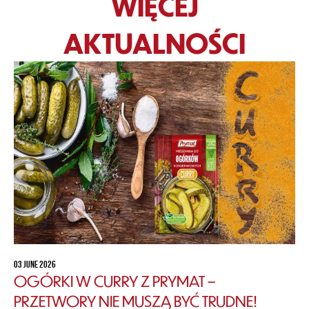
WIĘCEJ
AKTUALNOŚCI
03 JUNE 2026
OGÓRKI W CURRY Z PRYMAT –
PRZETWORY NIE MUSZĄ BYĆ TRUDNE!