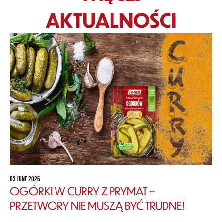
AKTUALNOŚCI
03 JUNE 2026
OGÓRKI W CURRY Z PRYMAT –
PRZETWORY NIE MUSZĄ BYĆ TRUDNE!