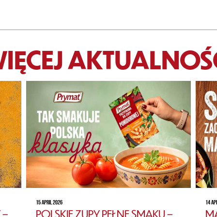
IĘCEJ AKTUALNOŚ
15 APRIL 2026
14 AP
 –
POLSKIE ZUPY PEŁNE SMAKU –
MA