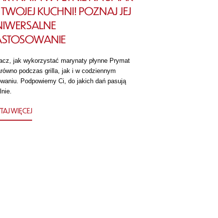
TWOJEJ KUCHNI! POZNAJ JEJ
NIWERSALNE
ASTOSOWANIE
acz, jak wykorzystać marynaty płynne Prymat
równo podczas grilla, jak i w codziennym
owaniu. Podpowiemy Ci, do jakich dań pasują
lnie.
TAJ WIĘCEJ