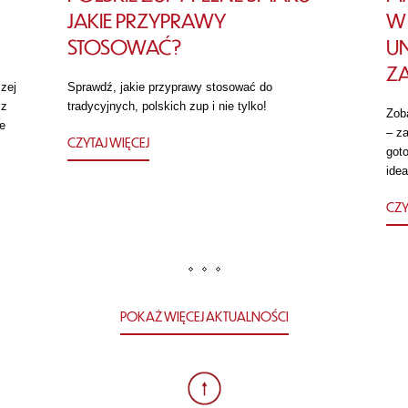
JAKIE PRZYPRAWY
W 
STOSOWAĆ?
U
Z
zej
Sprawdź, jakie przyprawy stosować do
 z
tradycyjnych, polskich zup i nie tylko!
Zob
e
– za
CZYTAJ WIĘCEJ
got
idea
CZY
POKAŻ WIĘCEJ AKTUALNOŚCI