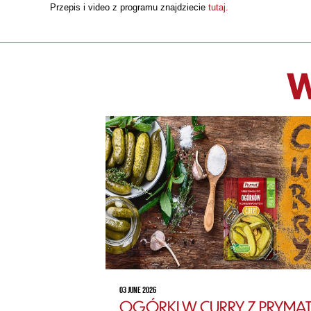
Przepis i video z programu znajdziecie
tutaj.
W
03 JUNE 2026
OGÓRKI W CURRY Z PRYMAT