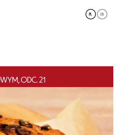
pl
en
WYM, ODC. 21