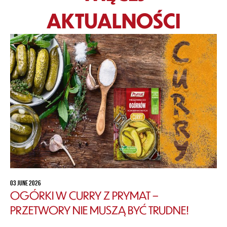
AKTUALNOŚCI
03 JUNE 2026
OGÓRKI W CURRY Z PRYMAT –
PRZETWORY NIE MUSZĄ BYĆ TRUDNE!