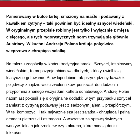
Panierowany w bułce tartej, smażony na maśle i podawany z
kawałkiem cytryny – taki powinien być idealny sznycel wiedeński.
W oryginalnym przepisie robiony jest tylko i wyłącznie z mięsa
cielęcego, ale tych rygorystycznych norm trzymają się głównie
Austriacy. W kuchni Andrzeja Polana króluje polędwica
wieprzowa z chrupiącą sałatką.
Na talerzu zagościły w końcu tradycyjne smaki. Sznycel, inspirowany
wiedeńskim, to propozycja obiadowa dla tych, którzy uwielbiają
klasyczne gotowanie. Prawdopodobnie tak przyrządzony kawałek
polędwicy znajdzie wielu zwolenników, ponieważ do złudzenia
przypomina znanego wszystkim kotleta schabowego. Andrzej Polan
natomiast pokusił się o oryginalne dodatki: w tym przypadku sznycel
zamiast z cytryną podawany jest z sadzonym jajem... przepiórczym.
W tej kompozycji i tak najważniejsza jest sałatka - chrupiąca i pełna
aromatu pietruszki i estragonu. A wszystko za sprawą świeżych
warzyw, takich jak rzodkiew czy kalarepa, które nadają daniu
lekkości.