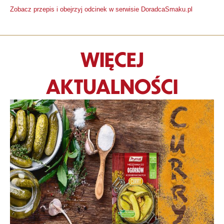
Zobacz przepis i obejrzyj odcinek w serwisie DoradcaSmaku.pl
WIĘCEJ
AKTUALNOŚCI