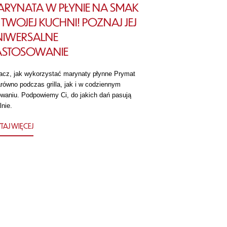
RYNATA W PŁYNIE NA SMAK
TWOJEJ KUCHNI! POZNAJ JEJ
NIWERSALNE
ASTOSOWANIE
acz, jak wykorzystać marynaty płynne Prymat
równo podczas grilla, jak i w codziennym
owaniu. Podpowiemy Ci, do jakich dań pasują
lnie.
TAJ WIĘCEJ