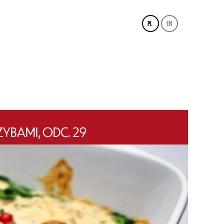
pl
en
YBAMI, ODC. 29