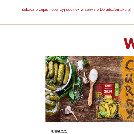
Zobacz przepis i obejrzyj odcinek w serwisie DoradcaSmaku.pl
W
03 JUNE 2026