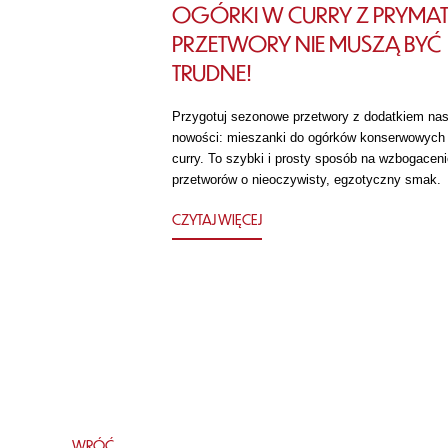
OGÓRKI W CURRY Z PRYMAT
PRZETWORY NIE MUSZĄ BYĆ
TRUDNE!
Przygotuj sezonowe przetwory z dodatkiem nas
nowości: mieszanki do ogórków konserwowych
curry. To szybki i prosty sposób na wzbogaceni
przetworów o nieoczywisty, egzotyczny smak.
CZYTAJ WIĘCEJ
WRÓĆ