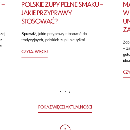
 –
POLSKIE ZUPY PEŁNE SMAKU –
MA
JAKIE PRZYPRAWY
W 
STOSOWAĆ?
U
Z
zej
Sprawdź, jakie przyprawy stosować do
 z
tradycyjnych, polskich zup i nie tylko!
Zob
e
– za
CZYTAJ WIĘCEJ
got
idea
CZY
POKAŻ WIĘCEJ AKTUALNOŚCI