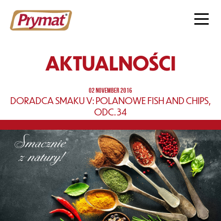
AKTUALNOŚCI
02 NOVEMBER 2016
DORADCA SMAKU V: POLANOWE FISH AND CHIPS,
ODC. 34