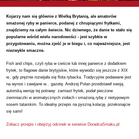
Kojarzy nam się głównie z Wielką Brytanią, ale amatorów
smażonej ryby w panierce, podanej z chrupiącymi frytkami,
znajdziemy na całym świecie. Nic dziwnego, że danie to stało się
popularne wśród wielu narodowości - jest szybkie w
przygotowaniu, można zjeść je w biegu i, co najważniejsze, jest
niezwykle smaczne.
Fish and chips, czyli ryba w cieście lub innej panierce z dodatkiem
frytek, to flagowe danie brytyjskie, które wywodzi się jeszcze z XIX
w., gdy prężnie rozwijała się flota rybacka. Tradycyjnie podawane jest
na wynos i zawijane w... gazetę. Andrzej Polan przedstawił swoją
autorską wersję tej potrawy: zamiast frytek, podał pieczone
ziemniaczki w aromatycznych ziołach i smażoną rybę z nietypowym
sosem tatarskim. To idealny przepis na pyszną kolację, przekonajcie
się sami!
Zobacz przepis i obejrzyj odcinek w serwisie DoradcaSmaku.pl