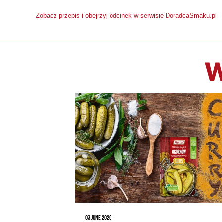
Zobacz przepis i obejrzyj odcinek w serwisie DoradcaSmaku.pl
W
03 JUNE 2026