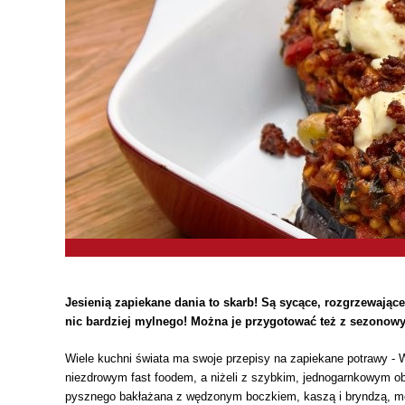
Jesienią zapiekane dania to skarb! Są sycące, rozgrzewające
nic bardziej mylnego! Można je przygotować też z sezonow
Wiele kuchni świata ma swoje przepisy na zapiekane potrawy - 
niezdrowym fast foodem, a niżeli z szybkim, jednogarnkowym obi
pysznego bakłażana z wędzonym boczkiem, kaszą i bryndzą, moż