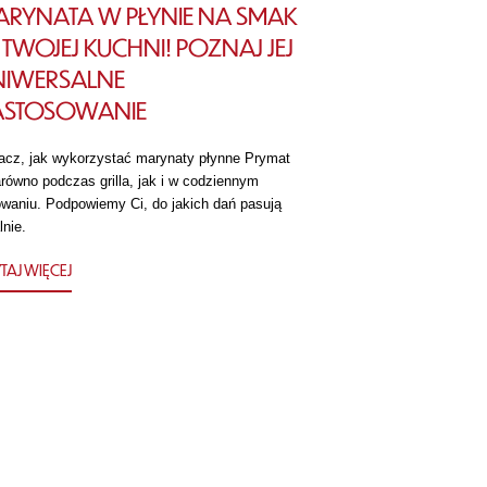
RYNATA W PŁYNIE NA SMAK
TWOJEJ KUCHNI! POZNAJ JEJ
NIWERSALNE
ASTOSOWANIE
acz, jak wykorzystać marynaty płynne Prymat
równo podczas grilla, jak i w codziennym
owaniu. Podpowiemy Ci, do jakich dań pasują
lnie.
TAJ WIĘCEJ