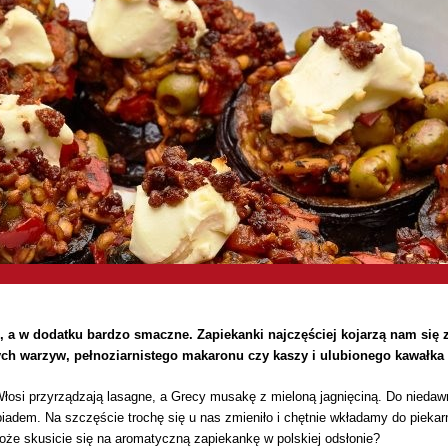
, a w dodatku bardzo smaczne. Zapiekanki najczęściej kojarzą nam się z 
ych warzyw, pełnoziarnistego makaronu czy kaszy i ulubionego kawałka
Włosi przyrządzają lasagne, a Grecy musakę z mieloną jagnięciną. Do niedaw
adem. Na szczęście trochę się u nas zmieniło i chętnie wkładamy do piekar
e skusicie się na aromatyczną zapiekankę w polskiej odsłonie?