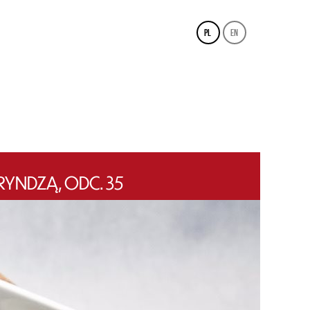
pl
en
YNDZĄ, ODC. 35