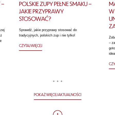
 –
POLSKIE ZUPY PEŁNE SMAKU –
MA
JAKIE PRZYPRAWY
W 
STOSOWAĆ?
U
Z
zej
Sprawdź, jakie przyprawy stosować do
 z
tradycyjnych, polskich zup i nie tylko!
Zob
e
– za
CZYTAJ WIĘCEJ
got
idea
CZY
POKAŻ WIĘCEJ AKTUALNOŚCI