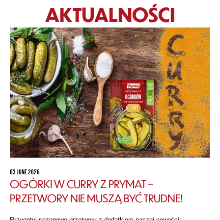
AKTUALNOŚCI
03 JUNE 2026
OGÓRKI W CURRY Z PRYMAT –
PRZETWORY NIE MUSZĄ BYĆ TRUDNE!
Przygotuj sezonowe przetwory z dodatkiem naszej nowości: