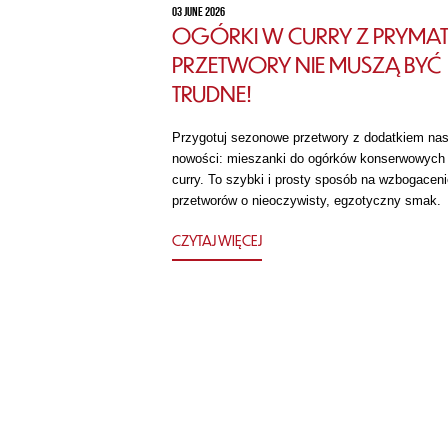
03 JUNE 2026
OGÓRKI W CURRY Z PRYMAT
PRZETWORY NIE MUSZĄ BYĆ
TRUDNE!
Przygotuj sezonowe przetwory z dodatkiem nas
nowości: mieszanki do ogórków konserwowych
curry. To szybki i prosty sposób na wzbogaceni
przetworów o nieoczywisty, egzotyczny smak.
CZYTAJ WIĘCEJ