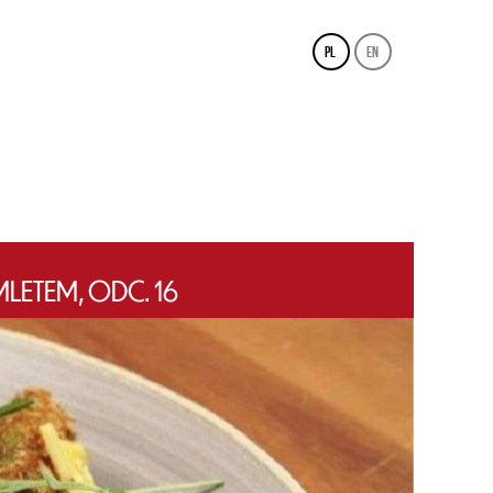
pl
en
LETEM, ODC. 16