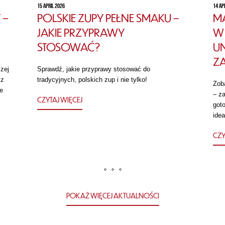
15 APRIL 2026
14 AP
 –
POLSKIE ZUPY PEŁNE SMAKU –
MA
JAKIE PRZYPRAWY
W 
STOSOWAĆ?
U
Z
zej
Sprawdź, jakie przyprawy stosować do
 z
tradycyjnych, polskich zup i nie tylko!
Zob
e
– za
CZYTAJ WIĘCEJ
got
idea
CZY
POKAŻ WIĘCEJ AKTUALNOŚCI