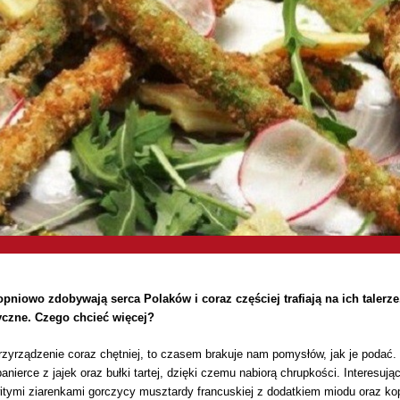
pniowo zdobywają serca Polaków i coraz częściej trafiają na ich talerz
yczne. Czego chcieć więcej?
 przyrządzenie coraz chętniej, to czasem brakuje nam pomysłów, jak je poda
nierce z jajek oraz bułki tartej, dzięki czemu nabiorą chrupkości. Interes
ymi ziarenkami gorczycy musztardy francuskiej z dodatkiem miodu oraz kop