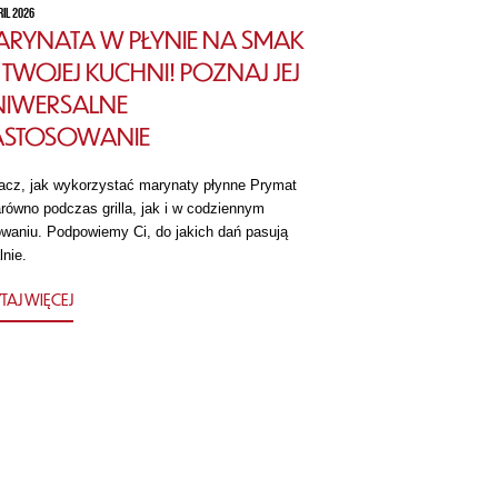
RIL 2026
RYNATA W PŁYNIE NA SMAK
TWOJEJ KUCHNI! POZNAJ JEJ
NIWERSALNE
ASTOSOWANIE
acz, jak wykorzystać marynaty płynne Prymat
równo podczas grilla, jak i w codziennym
owaniu. Podpowiemy Ci, do jakich dań pasują
lnie.
TAJ WIĘCEJ