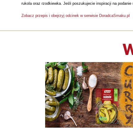
rukola oraz rzodkiewka. Jeśli poszukujecie inspiracji na podani
Zobacz przepis i obejrzyj odcinek w serwisie DoradcaSmaku.pl
W