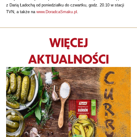
z Darią Ładochą od poniedziałku do czwartku, godz. 20.10 w stacji
TVN, a także na
www.DoradcaSmaku.pl
.
WIĘCEJ
AKTUALNOŚCI