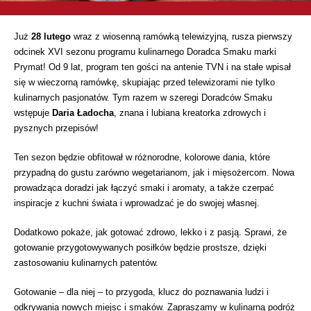
Już
28 lutego
wraz z wiosenną ramówką telewizyjną, rusza pierwszy
odcinek XVI sezonu programu kulinarnego Doradca Smaku marki
Prymat! Od 9 lat, program ten gości na antenie TVN i na stałe wpisał
się w wieczorną ramówkę, skupiając przed telewizorami nie tylko
kulinarnych pasjonatów. Tym razem w szeregi Doradców Smaku
wstępuje
Daria Ładocha
, znana i lubiana kreatorka zdrowych i
pysznych przepisów!
Ten sezon będzie obfitował w różnorodne, kolorowe dania, które
przypadną do gustu zarówno wegetarianom, jak i mięsożercom. Nowa
prowadząca doradzi jak łączyć smaki i aromaty, a także czerpać
inspiracje z kuchni świata i wprowadzać je do swojej własnej.
Dodatkowo pokaże, jak gotować zdrowo, lekko i z pasją. Sprawi, że
gotowanie przygotowywanych posiłków będzie prostsze, dzięki
zastosowaniu kulinarnych patentów.
Gotowanie – dla niej – to przygoda, klucz do poznawania ludzi i
odkrywania nowych miejsc i smaków. Zapraszamy w kulinarną podróż