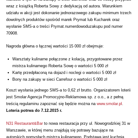
wraz z książką Roberta Sowy z dedykacją od autora. Warunkiem
udziału w akcji jest dokonanie jednorazowego zakupu minimum trzech
dowolnych produktów spośród marek Prymat lub Kucharek oraz
wysłanie SMS-a o treści Prymat.numerdowoduzakupu pod numer
70908.
Nagroda główna o łącznej wartości 15 000 zł obejmuje:
Warsztaty kulinarne połączone z kolacją, przygotowane przez
mistrza kulinarnego Roberta Sowę o wartości 5 000 zł
Kartę przedpłaconą na dojazd i noclegi o wartości 5 000 zł
Bony na zakupy w sieci Carrefour o wartości 5 000 zł
Koszt wysłania jednego SMS-a to 0,62 zł brutto. Organizatorem loterii
jest Smolar Agencja Promocyjno-Reklamowa sp. z o.o., a z pełną
treścią regulaminu zapoznać się będzie można na
www.smolar.pl
.
Loteria potrwa do 7.12.2015 r.
N31 Restaurant&Bar
to nowa restauracja przy ul. Nowogrodzkiej 31 w
Warszawie, w której menu znajdują się potrawy bazujące na
autorskich pomysłach mistrza kulinarnego. Podstawą jest kuchnia