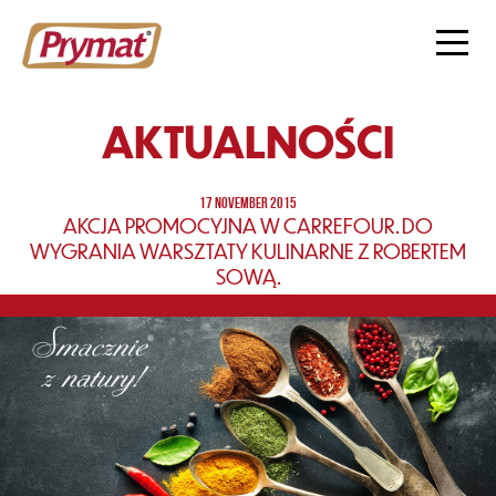
AKTUALNOŚCI
17 NOVEMBER 2015
AKCJA PROMOCYJNA W CARREFOUR. DO
WYGRANIA WARSZTATY KULINARNE Z ROBERTEM
SOWĄ.